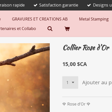
vraison rapide
Satisfaction garantie
Designs u
e
GRAVURES ET CREATIONS AB
Metal Stamping
tenaires et Collabo
Collier Rose d’Or
15,00 $CA
Ajouter au p
🌹 Rose d'Or 🌹