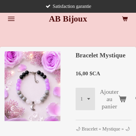
Satisfaction garantie
Passer
au
AB Bijoux
contenu
principal
Bracelet Mystique
16,00 $CA
Ajouter
au
panier
🌙
Bracelet « Mystique »
🌙